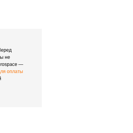
Перед
вы не
urospace —
для оплаты
й