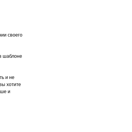
нии своего
 в шаблоне
ть и не
вы хотите
ьше и