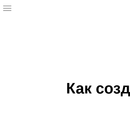
Как созд
фах