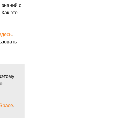
 знаний с
 Как это
здесь
.
ьзовать
оэтому
о
oSpace
.