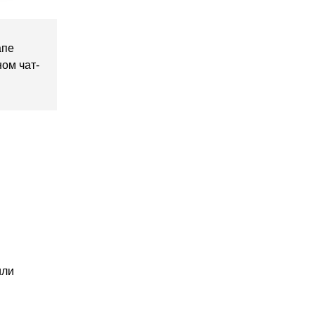
апе
ом чат-
или