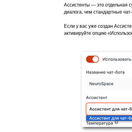
й к
Ассистенты — это отдельная 
диалога, чем стандартные ча
й к
Если у вас уже создан Ассистен
Базу
активируйте опцию «Использов