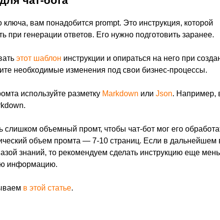
для чат-бота
 ключа, вам понадобится prompt. Это инструкция, которой
ь при генерации ответов. Его нужно подготовить заранее.
вать
этот шаблон
инструкции и опираться на него при созда
сите необходимые изменения под свои бизнес-процессы.
омта используйте разметку
Markdown
или
Json
. Например,
rkdown.
 слишком объемный промт, чтобы чат-бот мог его обработа
сический объем промта — 7-10 страниц. Если в дальнейшем 
азой знаний, то рекомендуем сделать инструкцию еще мен
вую информацию.
зываем
в этой статье
.