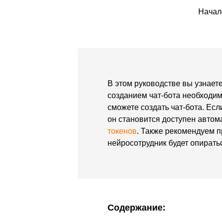
enAI
Начал
а в
а в
 и
В этом руководстве вы узнает
созданием чат-бота необходи
сможете создать чат-бота. Ес
er) в
он становится доступен автом
токенов
. Также рекомендуем 
АТ-
нейросотрудник будет опирать
т-
Содержание: