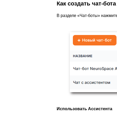
Как создать чат-бота
В разделе «Чат-боты» нажмите
чат-
й к
Использовать Ассистента