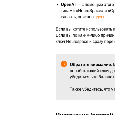
тах
OpenAI
— с помощью этого к
типами «NeuroSpace» и «Op
т
сделать, описано
здесь
.
й к
Если вы хотите использовать к
Если вы по каким-либо причин
ентов
ключ Neurospace и сразу перей
-
Обратите внимание.
М
в
неработающий ключ до
убедиться, что баланс 
еб-
Также убедитесь, что у