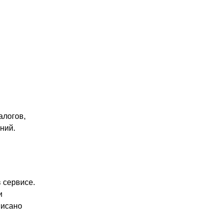
алогов,
ний.
 сервисе.
и
писано