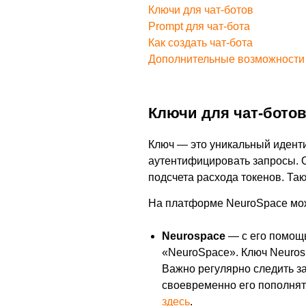
ат-
Ключи для чат-ботов
Prompt для чат-бота
Как создать чат-бота
-
Дополнительные возможности
ом
Ключи для чат-бото
чат-
Ключ — это уникальный иденти
аутентифицировать запросы. 
ОЙКИ
подсчета расхода токенов. Та
На платформе NeuroSpace мож
ки)
ным
Neurospace
— с его помощь
«NeuroSpace». Ключ Neurosp
Важно регулярно следить з
своевременно его пополнять
здесь
.