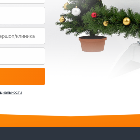
нциальности
-65
хстан, г.Алматы,
5, н.п. 9а