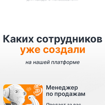
На нашей платформе вы можете
создать и обучить любого
сотрудника,
вплоть до создания
своей цифровой копии.
Это просто и не требует
специальных знаний и обучения.
Результат:
уникальный Ai-сотрудник, заменит
живого человека, быстрее и лучше
обработает заявки, не заболеет и
не уйдёт в неподходящий момент.
ПОПРОБОВАТЬ БЕСПЛАТНО