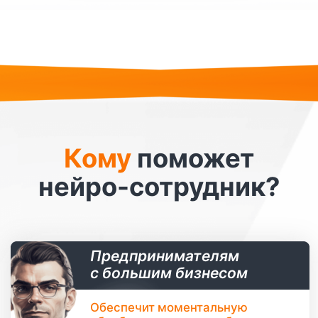
увеличит прибыль бизнеса.
Возможные должности нейро-сотрудника:
менеджер отдела продаж, специалист тех.
поддержки, консультант и др.
Владельцам небольшого
офлайн/онлайн-бизнеса
Нейро-сотрудник дешевле
и надежнее, особенно на
старте развития.
Вы не упустите ни одной заявки
и будете уверены в качестве и
скорости их обработки.
Возможные должности нейро-сотрудника:
консультант, администратор, эксперт,
ассистент и др.
Блогерам, экспертам,
продюсерам