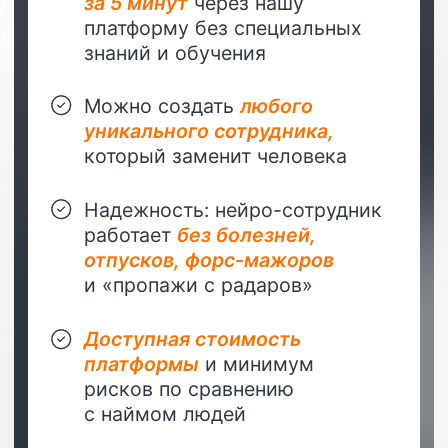
Консультант-
аналитик
Собирает обратную
связь и общается с
клиентами
Оператор
тех.поддержки
Для онлайн/офлайн
компании
Наставник
на обучении
Курирует онлайн-
курсы, обучает
персонал и тд