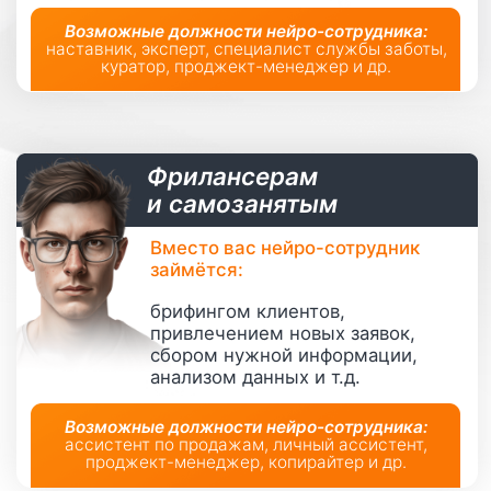
Надежность: нейро-сотрудник
работает
без болезней,
отпусков, форс-мажоров
и «пропажи с радаров»
Доступная стоимость
платформы
и минимум
рисков по сравнению
с наймом людей
Все заявки обработаны
вовремя:
нейро-сотрудник
отвечает сразу 24/7
Прозрачность: вы сможете
проверить любой диалог
и улучшить качество работы
ПОПРОБОВАТЬ БЕСПЛАТНО