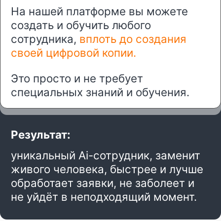
Регистрируетесь
на платформе
и получаете
бесплатный
тестовый доступ на 7 дней
Настраиваете нейро-
сотрудника
и проверяете
его работу
Выбираете тариф,
подключаете все
доступные сервисы
Обучаете
личного
нейро-сотрудника
нужным навыкам