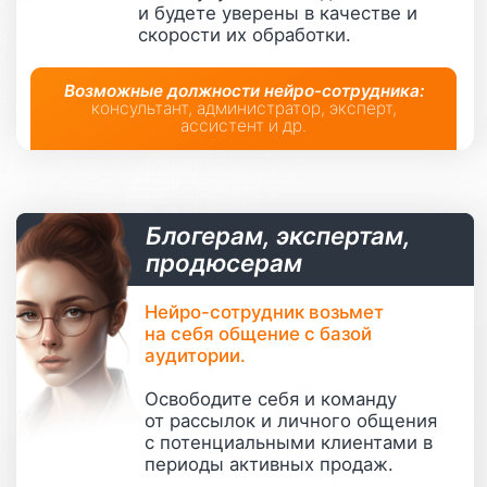
Тренд ближайших
10 лет
который только набирает
обороты
Легко внедрить и запустить
за 5 минут
через нашу
платформу без специальных
знаний и обучения
Можно создать
любого
уникального сотрудника,
который заменит человека