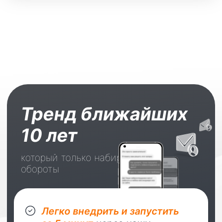
пробные 7 дней
для каждого пользователя
Каких сотрудников
уже создали
на нашей платформе
Менеджер
по продажам
Продает за вас
товары и услуги
онлайн