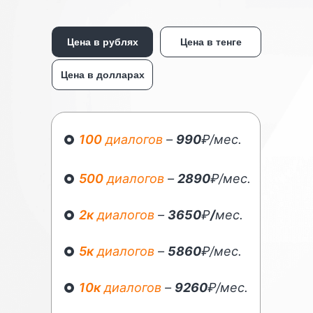
Цена в рублях
Цена в тенге
Цена в долларах
О нас
100
диалогов
–
990
₽/мес.
500
диалогов
–
2890
₽/мес.
Neurospace
-
единый AI-сервис
для создания нейро-
2к
диалогов
–
3650
₽
/
мес.
сотрудников.
Мы помогаем предпринимателям
5к
диалогов
–
5860
₽/мес.
по всему миру
увеличивать
прибыль и экономить время.
10к
диалогов
–
9260
₽/мес.