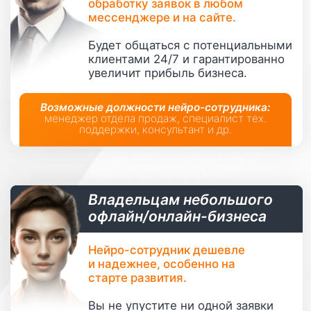
Нейро-сотрудник возьмет
на себя общение с базой
аудитории.
Освободите себя и команду
от рассылок и личного общения
с потенциальными клиентами в
периоды активных продаж.
Возможные должности нейро-сотрудника:
наставник, эксперт, специалист службы заботы,
куратор, проджект-менеджер и др.
Фрилансерам
и самозанятым
Вместо вас нейро-сотрудник
займётся:
брифингом клиентов,
привлечением новых заявок,
сбором нужной информации,
анализом данных и т.д.
Возможные должности нейро-сотрудника:
ассистент по продажам, личный ассистент,
проджект-менеджер, копирайтер и др.