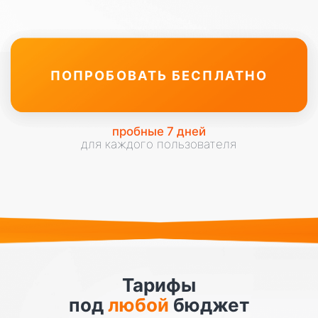
Ежемесячно получаете
статистику
конверсии
из заявок в оплату
Нейро-сотрудник работает
24/7, а вы
экономите время,
деньги
и нервы
на ненадежности
человеческого фактора
ПЕРЕЙТИ НА ПЛАТФОРМУ
пробные 7 дней
для каждого пользователя
Тарифы
под
любой
бюджет