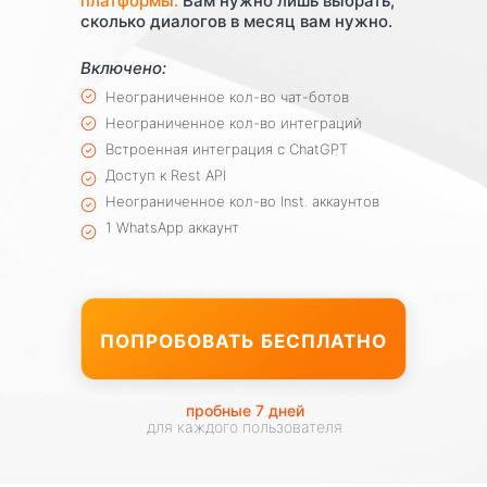
платформы.
Вам нужно лишь выбрать,
данных, простота работы, сроки).
сколько диалогов в месяц вам нужно.
Так мы приняли решение
разработать свою платформу.
Включено:
Сначала ею пользовалась только
Неограниченное кол-во чат-ботов
наша команда, теперь это
Неограниченное кол-во интеграций
переросло в большой проект,
приносящий пользу сотням людей.
Встроенная интеграция с ChatGPT
Доступ к Rest API
Неограниченное кол-во Inst. аккаунтов
1 WhatsApp аккаунт
Преимущества
выбора
нашей платформы
ПОПРОБОВАТЬ БЕСПЛАТНО
пробные 7 дней
для каждого пользователя
Бесплатный пробный период
7 дней
– удобно оценить все
возможности платформы