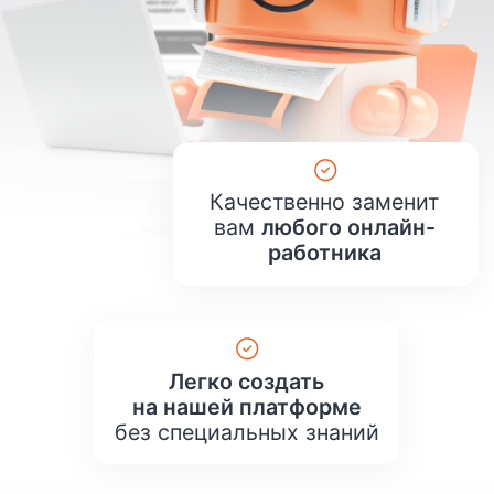
на нашей платформе
без специальных знаний
Кому
поможет
нейро-сотрудник?
Предпринимателям
с большим бизнесом
Обеспечит моментальную
обработку заявок в любом
мессенджере и на сайте.
Будет общаться с потенциальными
клиентами 24/7 и гарантированно