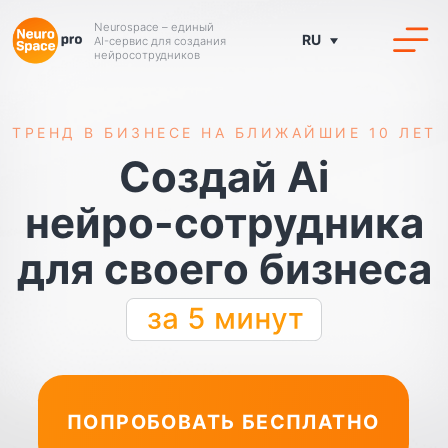
Neurospace – единый
RU
AI-сервис для создания
нейросотрудников
ТРЕНД В БИЗНЕСЕ НА БЛИЖАЙШИЕ 10 ЛЕТ
Создай Ai
нейро-сотрудника
для своего бизнеса
ПОПРОБОВАТЬ БЕСПЛАТНО
пробные 7 дней
для
каждого пользователя
Уже есть аккаунт?
Войти в кабинет